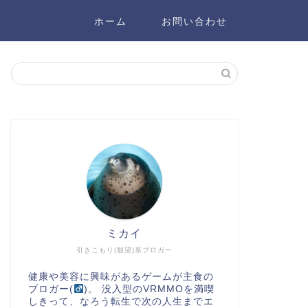
ホーム
お問い合わせ
ミカイ
引きこもり(願望)系ブロガー
健康や美容に興味があるゲームが主食の
ブロガー(
)。 没入型のVRMMOを満喫
しきって、なろう転生で次の人生までエ