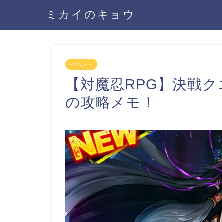
ミカイのキョウ
イベント
【対魔忍RPG】決戦ク
の攻略メモ！