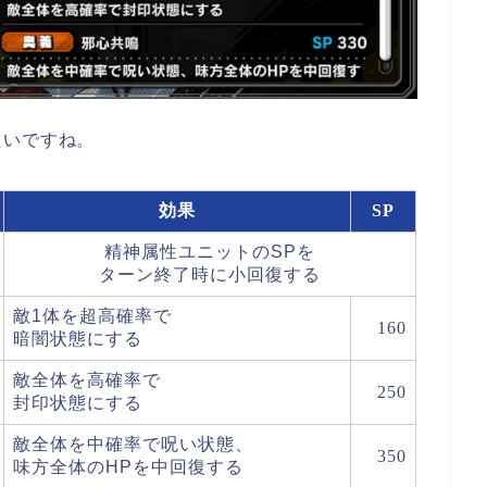
たいですね。
効果
SP
精神属性ユニットのSPを
ターン終了時に小回復する
敵1体を超高確率で
160
暗闇状態にする
敵全体を高確率で
250
封印状態にする
敵全体を中確率で呪い状態、
350
味方全体のHPを中回復する