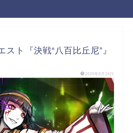
エスト『決戦“八百比丘尼”』
2020年8月16日