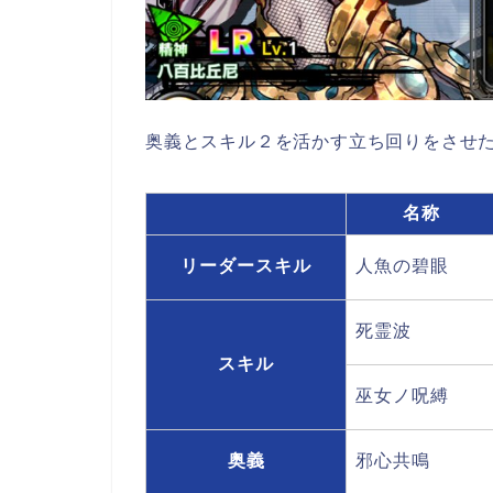
奥義とスキル２を活かす立ち回りをさせ
名称
リーダースキル
人魚の碧眼
死霊波
スキル
巫女ノ呪縛
奥義
邪心共鳴