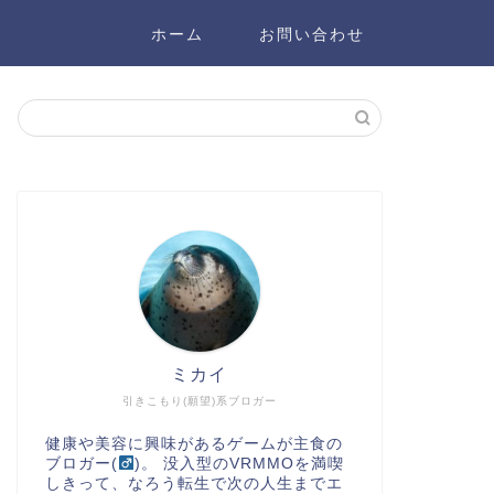
ホーム
お問い合わせ
ミカイ
引きこもり(願望)系ブロガー
健康や美容に興味があるゲームが主食の
ブロガー(
)。 没入型のVRMMOを満喫
しきって、なろう転生で次の人生までエ