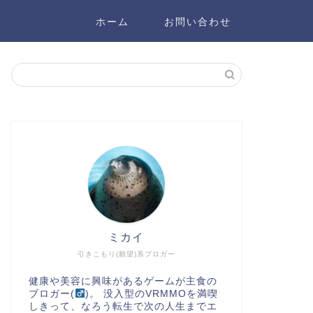
ホーム
お問い合わせ
ミカイ
引きこもり(願望)系ブロガー
健康や美容に興味があるゲームが主食の
ブロガー(
)。 没入型のVRMMOを満喫
しきって、なろう転生で次の人生までエ