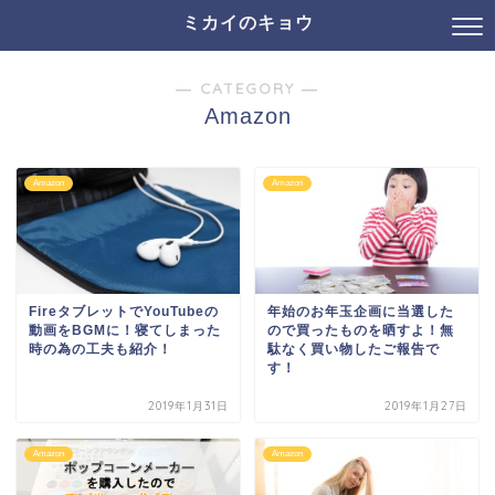
ミカイのキョウ
― CATEGORY ―
Amazon
Amazon
Amazon
FireタブレットでYouTubeの
年始のお年玉企画に当選した
動画をBGMに！寝てしまった
ので買ったものを晒すよ！無
時の為の工夫も紹介！
駄なく買い物したご報告で
す！
2019年1月31日
2019年1月27日
Amazon
Amazon