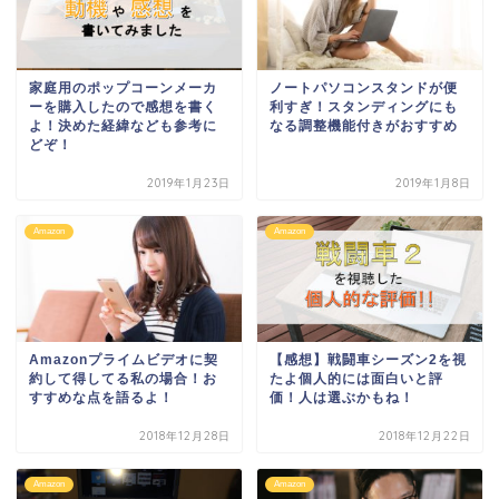
家庭用のポップコーンメーカ
ノートパソコンスタンドが便
ーを購入したので感想を書く
利すぎ！スタンディングにも
よ！決めた経緯なども参考に
なる調整機能付きがおすすめ
どぞ！
2019年1月23日
2019年1月8日
Amazon
Amazon
Amazonプライムビデオに契
【感想】戦闘車シーズン2を視
約して得してる私の場合！お
たよ個人的には面白いと評
すすめな点を語るよ！
価！人は選ぶかもね！
2018年12月28日
2018年12月22日
Amazon
Amazon