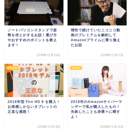
ノートパソコンスタンドで姿
惰性で続けていたニコニコ動
勢を何とかするお話！選び方
画のプレミアムを解約して
やおすすめのポイントを教え
Amazonプライムに乗り換え
ます！
たお話
2018年12月20日
2018年12月17日
Amazon
Amazon
2018年型 Fire HD 8 を購入！
2018年のAmazonサイバーマ
お得感しかないタブレットの
ンデーで私が購入したもの！
正直な感想！
失敗したことも赤裸々に晒す
よ！
2018年12月13日
2018年12月12日