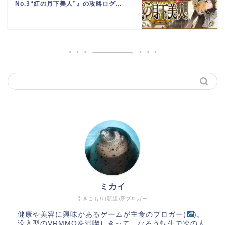
No.3“紅の月下美人”』の攻略ログ...
ミカイ
引きこもり(願望)系ブロガー
健康や美容に興味があるゲームが主食のブロガー(
)。
没入型のVRMMOを満喫しきって、なろう転生で次の人