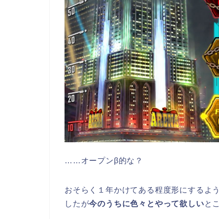
……オープンβ的な？
おそらく１年かけてある程度形にするよ
したが
今のうちに色々とやって欲しい
と