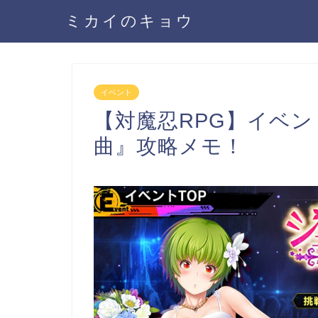
ミカイのキョウ
イベント
【対魔忍RPG】イベ
曲』攻略メモ！