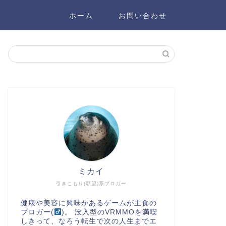
ホーム
お問い合わせ
ミカイ
引きこもり(願望)系ブロガー
健康や美容に興味があるゲームが主食の
ブロガー(
)。 没入型のVRMMOを満喫
しきって、なろう転生で次の人生までエ