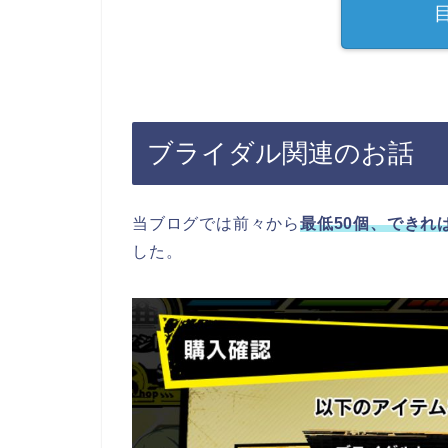
ブライダル関連のお話
当ブログでは前々から
最低50個、できれ
した。