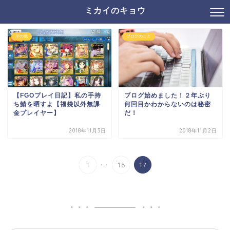
ミカイのキョウ
その他
ブログのこと
【FGOプレイ日記】私の手持
ブログ始めました！２年ぶり
ち鯖を晒すよ【福袋以外無課
何回目かわからないのは秘密
金プレイヤー】
だ！
2018年11月3日
2018年11月2日
...
1
16
17