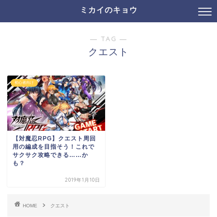
ミカイのキョウ
― TAG ―
クエスト
初心者向け
【対魔忍RPG】クエスト周回
用の編成を目指そう！これで
サクサク攻略できる……か
も？
2019年1月10日
HOME
クエスト