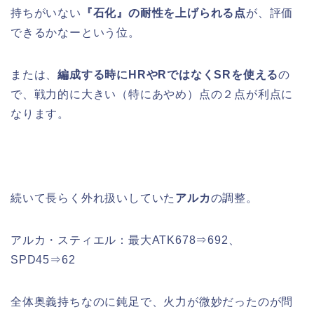
持ちがいない
『石化』の耐性を上げられる点
が、評価
できるかなーという位。
または、
編成する時にHRやRではなくSRを使える
の
で、戦力的に大きい（特にあやめ）点の２点が利点に
なります。
続いて長らく外れ扱いしていた
アルカ
の調整。
アルカ・スティエル：最大ATK678⇒692、
SPD45⇒62
全体奥義持ちなのに鈍足で、火力が微妙だったのが問