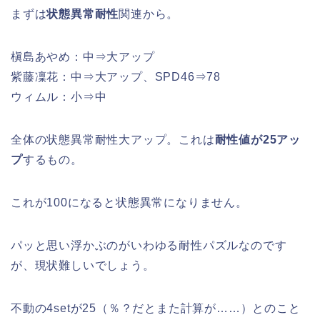
まずは
状態異常耐性
関連から。
槇島あやめ：中⇒大アップ
紫藤凜花：中⇒大アップ、SPD46⇒78
ウィムル：小⇒中
全体の状態異常耐性大アップ。これは
耐性値が25アッ
プ
するもの。
これが100になると状態異常になりません。
パッと思い浮かぶのがいわゆる耐性パズルなのです
が、現状難しいでしょう。
不動の4setが25（％？だとまた計算が……）とのこと