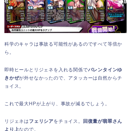
科学のキャラは事故る可能性があるのですべて等倍か
ら。
即時ヒールとリジェネを入れる関係で
バレンタインゆ
きかぜ
が外せなかったので、アタッカーは自然からチ
ョイス。
これで最大HPが上がり、事故が減るでしょう。
リジェネは
フェリシア
をチョイス。
回復量が翡翠さん
より上
なので。