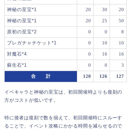
神秘の至宝*1
20
30
20
神秘の至宝*1
20
25
50
原初の至宝*2
0
0
8
プレガチャチケット*1
0
10
10
対魔石*4
0
16
16
蘇生石*1
0
0
3
合 計
120
126
127
イベキャラと神秘の至宝は、初回開催時よりも復刻の
方がコストが低いです。
特に後者は復刻で数を揃えて、初回開催時にスルーす
ることで、イベント攻略にかかる時間を減らせるので