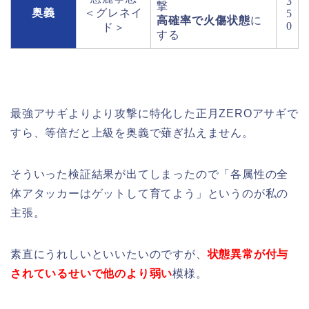
3
撃
奥義
＜グレネイ
5
高確率で火傷状態
に
0
ド＞
する
最強アサギよりより攻撃に特化した正月ZEROアサギで
すら、等倍だと上級を奥義で薙ぎ払えません。
そういった検証結果が出てしまったので「各属性の全
体アタッカーはゲットして育てよう」というのが私の
主張。
素直にうれしいといいたいのですが、
状態異常が付与
されているせいで他のより弱い
模様。