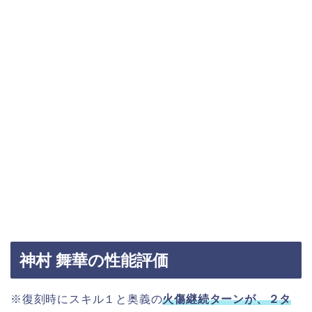
神村 舞華の性能評価
※復刻時にスキル１と奥義の
火傷継続ターンが、２タ