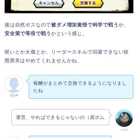
後は自然ボスなので
被ダメ増加覚悟で科学で戦う
か、
安全策で等倍で戦う
かという感じ。
呪いとか火傷とか、リーダースキルで回避できない状
態異常はやめてくれませんかね。
報酬がまとめて交換できるようになりまし
たね
天の声
運営、やればできるじゃないの（肩ポム
ミカイ