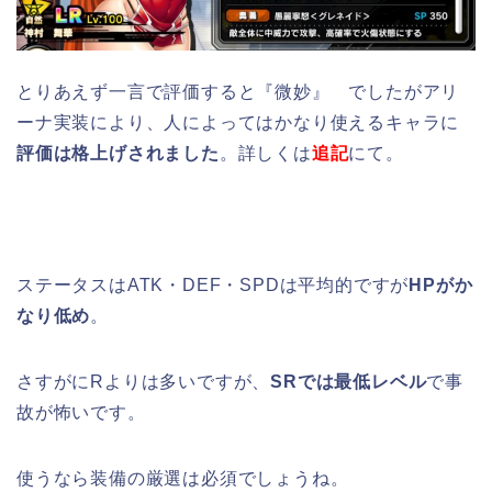
とりあえず一言で評価すると『微妙』 でしたがアリ
ーナ実装により、人によってはかなり使えるキャラに
評価は格上げされました
。詳しくは
追記
にて。
ステータスはATK・DEF・SPDは平均的ですが
HPがか
なり低め
。
さすがにRよりは多いですが、
SRでは最低レベル
で事
故が怖いです。
使うなら装備の厳選は必須でしょうね。