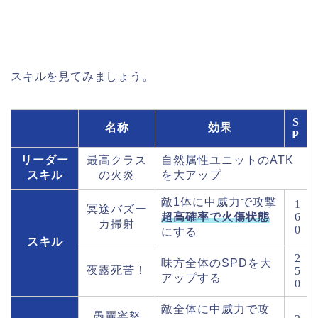
スキルを見てみましょう。
S
名称
効果
P
リーダー
最高クラス
自然属性ユニットのATK
スキル
の火炎
を大アップ
敵1体に中威力で攻撃
1
冥途バズー
超高確率で火傷状態
6
カ掃射
0
にする
スキル
2
味方全体のSPDを大
夜露死苦！
5
アップする
0
敵全体に中威力で攻
愚麗寧怒