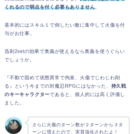
くれるので弱点を付く必要もありません
。
基本的にはスキル１で倒したい敵に集中して火傷を付
与がお仕事。
迅刹2setの効果で奥義が使えるなら奥義を使うぐらい
でしょうか。
『不動で固めて状態異常で拘束、火傷でじわじわ削
る』という今までの対魔忍RPGにはなかった、
持久戦
のキーキャラクター
であると、個人的には高く評価し
ました。
さらに火傷のターン数が２ターンから３タ
ーンに増えたので、実質強化されたよ！