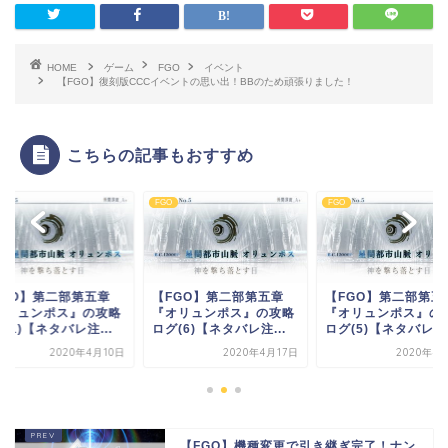
HOME
ゲーム
FGO
イベント
【FGO】復刻版CCCイベントの思い出！BBのため頑張りました！
こちらの記事もおすすめ
FGO
FGO
FGO】第二部第五章
【FGO】第二部第五章
【FGO】第二部第五
オリュンポス』の攻略
『オリュンポス』の攻略
『オリュンポス』の
(6)【ネタバレ注...
ログ(5)【ネタバレ注...
ログ(1)【ネタバレ注.
2020年4月17日
2020年4月14日
2020年4
【FGO】機種変更で引き継ぎ完了！ナン