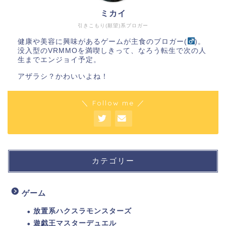
ミカイ
引きこもり(願望)系ブロガー
健康や美容に興味があるゲームが主食のブロガー(
)。
没入型のVRMMOを満喫しきって、なろう転生で次の人
生までエンジョイ予定。
アザラシ？かわいいよね！
＼ Follow me ／
カテゴリー
ゲーム
放置系ハクスラモンスターズ
遊戯王マスターデュエル