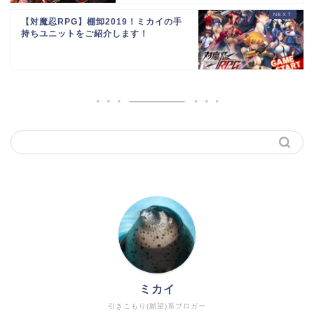
【対魔忍RPG】棚卸2019！ミカイの手
持ちユニットをご紹介します！
ミカイ
引きこもり(願望)系ブロガー