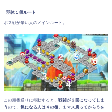
弱体１個ルート
ボス戦が辛い人のメインルート。
この順番通りに移動すると、
戦闘が２回になってしま
う
ので、
気になる人は４の後、１マス戻ってから５を