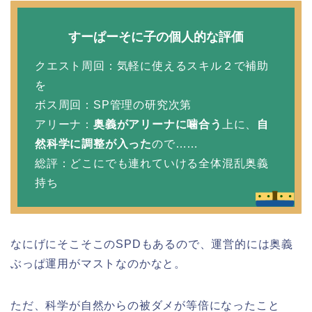
すーぱーそに子の個人的な評価
クエスト周回：気軽に使えるスキル２で補助
を
ボス周回：SP管理の研究次第
アリーナ：
奥義がアリーナに噛合う
上に、
自
然科学に調整が入った
ので……
総評：どこにでも連れていける全体混乱奥義
持ち
なにげにそこそこのSPDもあるので、運営的には奥義
ぶっぱ運用がマストなのかなと。
ただ、科学が自然からの被ダメが等倍になったこと