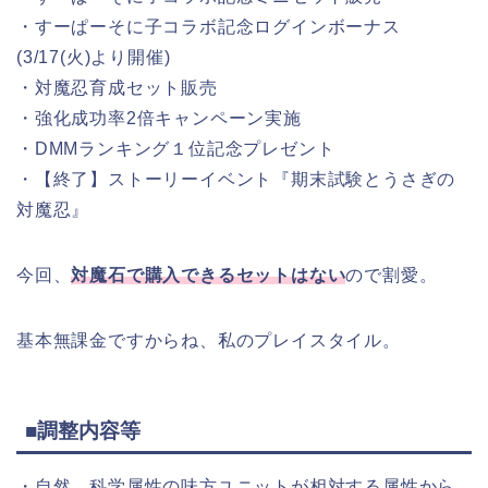
・すーぱーそに子コラボ記念ログインボーナス
(3/17(火)より開催)
・対魔忍育成セット販売
・強化成功率2倍キャンペーン実施
・DMMランキング１位記念プレゼント
・【終了】ストーリーイベント『期末試験とうさぎの
対魔忍』
今回、
対魔石で購入できるセットはない
ので割愛。
基本無課金ですからね、私のプレイスタイル。
■調整内容等
・自然、科学属性の味方ユニットが相対する属性から