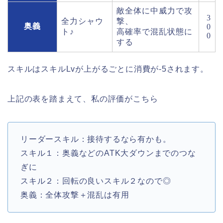
敵全体に中威力で攻
3
全力シャウ
撃、
奥義
0
ト♪
高確率で混乱状態に
0
する
スキルはスキルLvが上がるごとに消費が-5されます。
上記の表を踏まえて、私の評価がこちら
リーダースキル：接待するなら有かも。
スキル１：奥義などのATK大ダウンまでのつな
ぎに
スキル２：回転の良いスキル２なので◎
奥義：全体攻撃＋混乱は有用