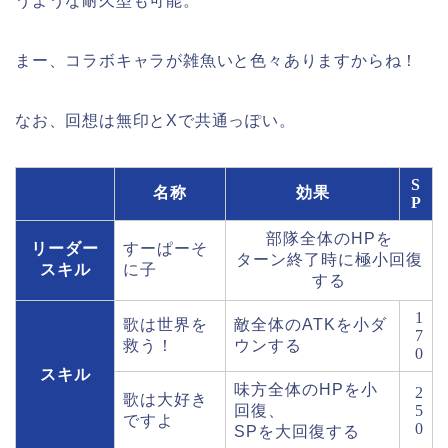
うような耐久型も可能。
まー、コラボキャラが雑魚いと色々ありますからね！
なお、回想は無印とXで共通っぽい。
S
名称
効果
P
部隊全体のHPを
リーダー
すーぱーそ
ターン終了時に極小回復
スキル
に子
する
1
歌は世界を
敵全体のATKを小ダ
7
救う！
ウンする
0
スキル
味方全体のHPを小
2
歌は大好き
回復、
5
ですよ
0
SPを大回復する