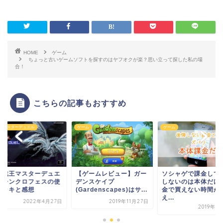
HOME
ゲーム
ちょっと古いゲームソフトを探すのはヤフオクが楽？思い立って探した私の場
合！
こちらの記事もおすすめ
ム
ゲーム
遊戯王マスターデュエル
ゲームレビュー】ガー
ソシャゲで課金して後悔
【遊戯王マスターデ
ンスケイプ
しないのは本体だけ？お
ル】シンクロフェス
ardenscapes)はサ...
金で買えない時間が増
用デッキと感想
え...
2019年11月27日
2022年4月
2019年3月18日