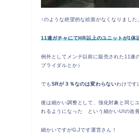
↑のような絶望的な絵面がなくなりました
11連ガチャにてHR以上のユニットが1
例外としてメンテ以前に販売された11連
ブライダルとか）
でも
SRが３％なのは変わらない
わけです
後は細かい調整として、強化対象と同じ
れるようになった という細かいUIの改
細かいですがG.Jです運営さん！