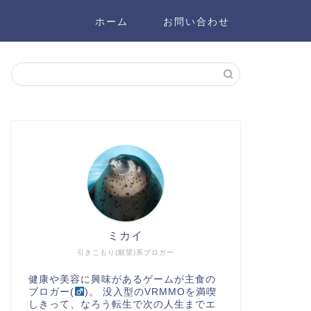
ホーム
お問い合わせ
ミカイ
引きこもり(願望)系ブロガー
健康や美容に興味があるゲームが主食の
ブロガー(
)。 没入型のVRMMOを満喫
しきって、なろう転生で次の人生までエ