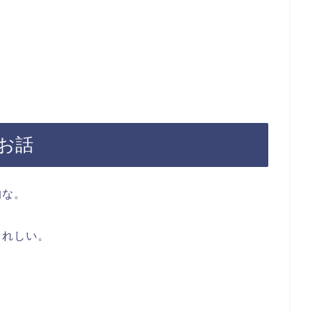
お話
的な。
うれしい。