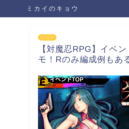
ミカイのキョウ
イベント
【対魔忍RPG】イベ
モ！Rのみ編成例もあ