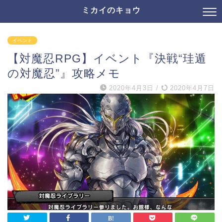
ミカイのキョウ
イベント
【対魔忍RPG】イベント『決戦“珪遁
の対魔忍”』攻略メモ
2020年4月3日
/
2020年4月7日