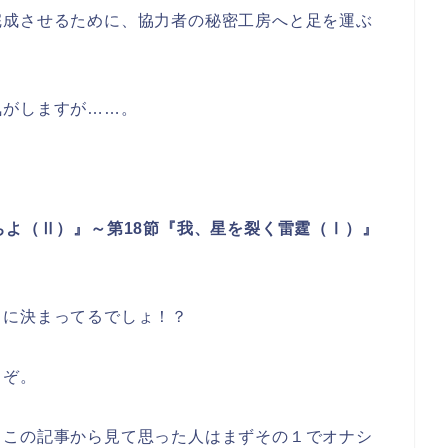
完成させるために、協力者の秘密工房へと足を運ぶ
気がしますが……。
ちよ（Ⅱ）』～第18節『我、星を裂く雷霆（Ⅰ）』
るに決まってるでしょ！？
うぞ。
とこの記事から見て思った人はまずその１でオナシ