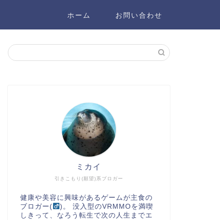
ホーム
お問い合わせ
ミカイ
引きこもり(願望)系ブロガー
健康や美容に興味があるゲームが主食の
ブロガー(
)。 没入型のVRMMOを満喫
しきって、なろう転生で次の人生までエ