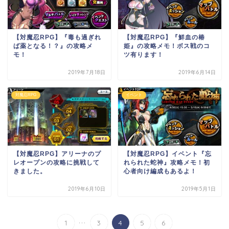
【対魔忍RPG】『毒も過ぎれ
【対魔忍RPG】『鮮血の椿
ば薬となる！？』の攻略メ
姫』の攻略メモ！ボス戦のコ
モ！
ツ有ります！
2019年7月18日
2019年6月14日
対魔忍RPG
イベント
【対魔忍RPG】アリーナのプ
【対魔忍RPG】イベント『忘
レオープンの攻略に挑戦して
れられた蛇神』攻略メモ！初
きました。
心者向け編成もあるよ！
2019年6月10日
2019年5月1日
...
1
3
4
5
6