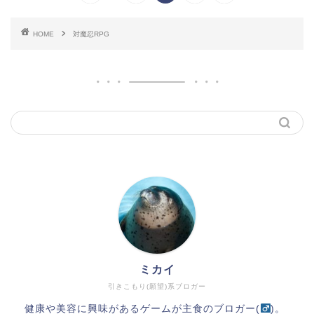
HOME
対魔忍RPG
ミカイ
引きこもり(願望)系ブロガー
健康や美容に興味があるゲームが主食のブロガー(
)。