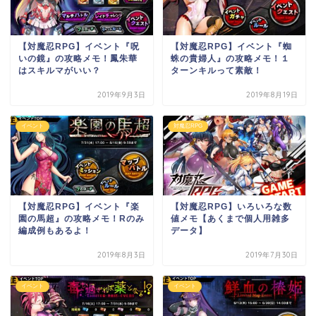
【対魔忍RPG】イベント『呪
【対魔忍RPG】イベント『蜘
いの鏡』の攻略メモ！鳳朱華
蛛の貴婦人』の攻略メモ！１
はスキルマがいい？
ターンキルって素敵！
2019年9月3日
2019年8月19日
イベント
対魔忍RPG
【対魔忍RPG】イベント『楽
【対魔忍RPG】いろいろな数
園の馬超』の攻略メモ！Rのみ
値メモ【あくまで個人用雑多
編成例もあるよ！
データ】
2019年8月3日
2019年7月30日
イベント
イベント