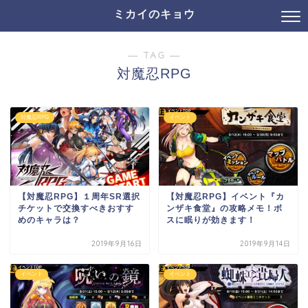
ミカイのキョウ
― TAG ―
対魔忍RPG
対魔忍RPG
イベント
【対魔忍RPG】１周年SR選択
【対魔忍RPG】イベント『カ
チケットで交換すべきおすす
ンザキ食堂』の攻略メモ！ボ
めのキャラは？
スに眠りが効きます！
2019年9月16日
2019年9月14日
イベント
イベント