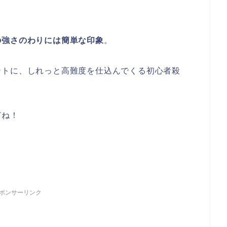
の強さのわりには簡単な印象
。
ントに、しれっと高難度を仕込んでくる初心者殺
どね！
ポンサーリンク