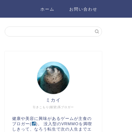
ホーム
お問い合わせ
ミカイ
引きこもり(願望)系ブロガー
健康や美容に興味があるゲームが主食の
ブロガー(
)。 没入型のVRMMOを満喫
しきって、なろう転生で次の人生までエ