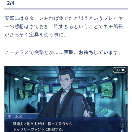
2/4
実際には８ターンあれば倒せたと思うというプレイヤ
ーの感想はさておき、強すぎるということでネモ船長
がさっそく宝具を使う事に。
ノーチラスで突撃とか……
実装、お待ちしています
。